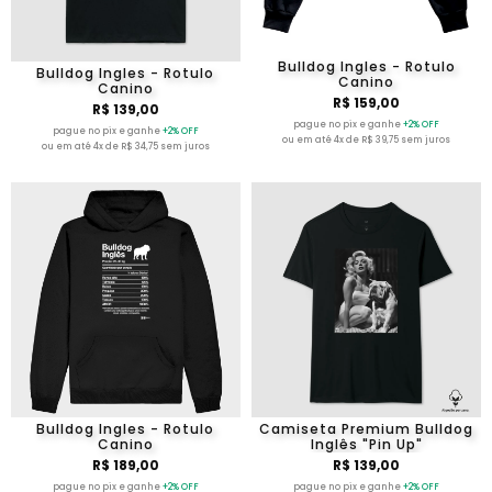
Bulldog Ingles - Rotulo
Bulldog Ingles - Rotulo
Canino
Canino
R$ 159,00
R$ 139,00
pague no pix e ganhe
+2% OFF
pague no pix e ganhe
+2% OFF
ou em até 4x de R$ 39,75 sem juros
ou em até 4x de R$ 34,75 sem juros
Bulldog Ingles - Rotulo
Camiseta Premium Bulldog
Canino
Inglês "Pin Up"
R$ 189,00
R$ 139,00
pague no pix e ganhe
+2% OFF
pague no pix e ganhe
+2% OFF