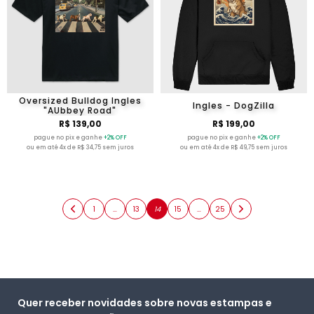
Oversized Bulldog Ingles
Ingles - DogZilla
"AUbbey Road"
R$ 139,00
R$ 199,00
pague no pix e ganhe
+2% OFF
pague no pix e ganhe
+2% OFF
ou em até 4x de R$ 34,75 sem juros
ou em até 4x de R$ 49,75 sem juros
1
…
13
14
15
…
25
Quer receber novidades sobre novas estampas e