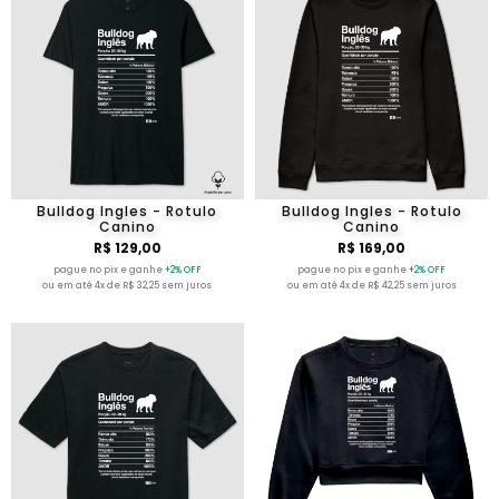
Bulldog Ingles - Rotulo
Bulldog Ingles - Rotulo
Canino
Canino
R$ 129,00
R$ 169,00
pague no pix e ganhe
+2% OFF
pague no pix e ganhe
+2% OFF
ou em até 4x de R$ 32,25 sem juros
ou em até 4x de R$ 42,25 sem juros