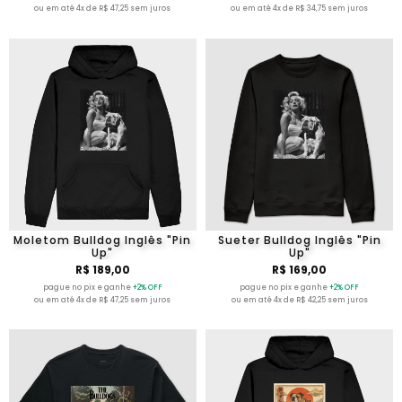
ou em até 4x de R$ 47,25 sem juros
ou em até 4x de R$ 34,75 sem juros
Moletom Bulldog Inglês "Pin
Sueter Bulldog Inglês "Pin
Up"
Up"
R$ 189,00
R$ 169,00
pague no pix e ganhe
+2% OFF
pague no pix e ganhe
+2% OFF
ou em até 4x de R$ 47,25 sem juros
ou em até 4x de R$ 42,25 sem juros