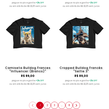
pague no pix e ganhe
+2% OFF
pague no pix e ganhe
+2% OFF
ou em até 4x de R$ 22,25 sem juros
ou em até 4x de R$ 22,25 sem juros
Camiseta Bulldog Frances
Cropped Bulldog Francês
"Influencer (Branco)"
"Selfie 3"
R$ 89,00
R$ 89,00
pague no pix e ganhe
+2% OFF
pague no pix e ganhe
+2% OFF
ou em até 4x de R$ 22,25 sem juros
ou em até 4x de R$ 22,25 sem juros
1
2
3
…
8