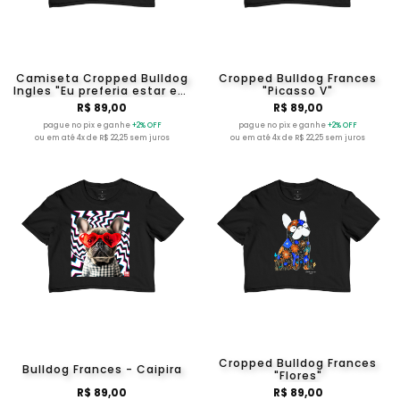
Camiseta Cropped Bulldog
Cropped Bulldog Frances
Ingles "Eu preferia estar em
"Picasso V"
casa"
R$ 89,00
R$ 89,00
pague no pix e ganhe
+2% OFF
pague no pix e ganhe
+2% OFF
ou em até 4x de R$ 22,25 sem juros
ou em até 4x de R$ 22,25 sem juros
Cropped Bulldog Frances
Bulldog Frances - Caipira
"Flores"
R$ 89,00
R$ 89,00