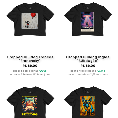
Cropped Bulldog Frances
Cropped Bulldog Ingles
"Franchsky"
"AUbdução"
R$ 89,00
R$ 89,00
pague no pix e ganhe
+2% OFF
pague no pix e ganhe
+2% OFF
ou em até 4x de R$ 22,25 sem juros
ou em até 4x de R$ 22,25 sem juros