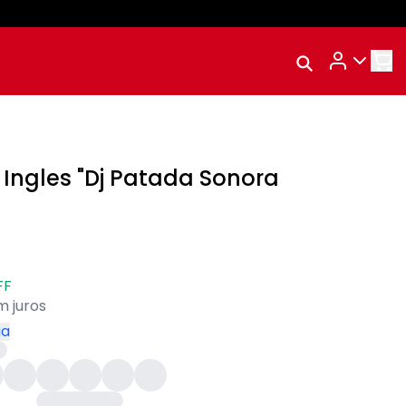
Rastrear Meu
Pedido
Trocar Meu Pedido
Avaliar Meu Pedido
Ingles "Dj Patada Sonora
Entrar | Cadastrar
FF
m juros
ga