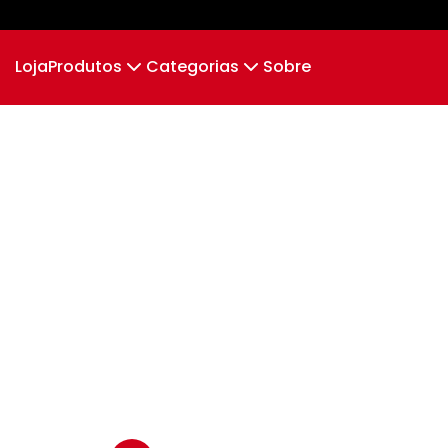
Loja
Produtos
Categorias
Sobre
Camiseta
Bulldog Frances
Camiseta Infantil
Bulldo
Cropped Moletom
Camiseta Algodão Peruano
Body Infantil
Camiseta Oversized