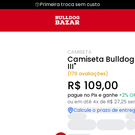
Primeira troca sem custo
g Ingles
Regata
Dia das Mães
Cropped
Dia dos Pais
Hoodie Moletom
Suéter Moletom
CAMISETA
Camiseta Bulldog 
III"
(170 avaliações)
R$ 109,00
pague no Pix e ganhe
+2% O
ou em até 4x de R$ 27,25 se
Calcule o prazo de entre