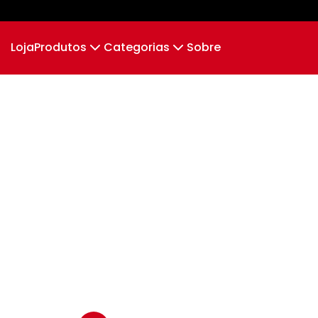
Loja
Produtos
Categorias
Sobre
Camiseta
Bulldog Frances
Camiseta Infantil
Bulldo
Cropped Moletom
Camiseta Algodão Peruano
Body Infantil
Camiseta Oversized