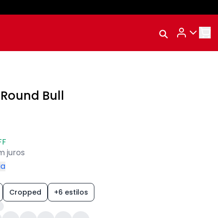
Rastrear Meu
Pedido
Trocar Meu Pedido
Avaliar Meu Pedido
 Round Bull
Entrar | Cadastrar
FF
m juros
ga
Cropped
+6 estilos