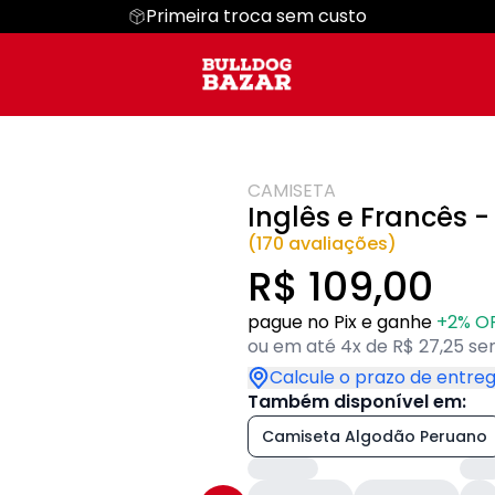
Primeira troca sem custo
g Ingles
Regata
Dia das Mães
Cropped
Dia dos Pais
Hoodie Moletom
Suéter Moletom
CAMISETA
Inglês e Francês -
(170 avaliações)
R$ 109,00
pague no Pix e ganhe
+2% O
ou em até 4x de R$ 27,25 se
Calcule o prazo de entre
Também disponível em:
Camiseta Algodão Peruano