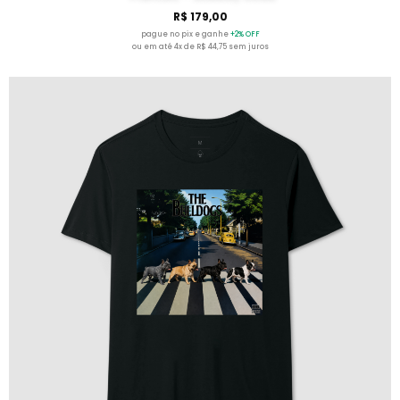
R$ 179,00
pague no pix e ganhe
+2% OFF
ou em até 4x de R$ 44,75 sem juros