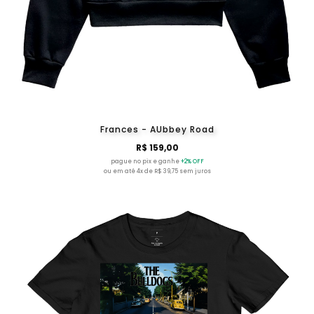
Frances - AUbbey Road
R$ 159,00
pague no pix e ganhe
+2% OFF
ou em até 4x de R$ 39,75 sem juros