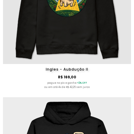
Ingles - Aubdução II
R$ 169,00
pague no pix e ganhe
+2% OFF
ou em até 4x de R$ 42,25 sem juros