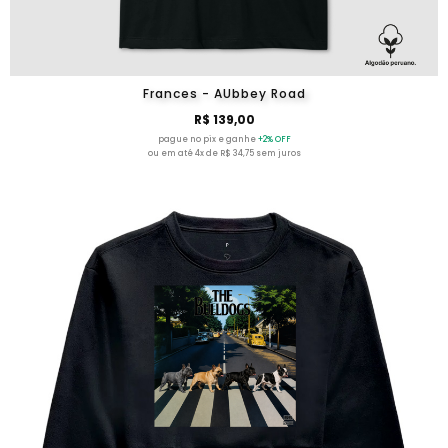
Frances - AUbbey Road
R$ 139,00
pague no pix e ganhe
+2% OFF
ou em até 4x de R$ 34,75 sem juros