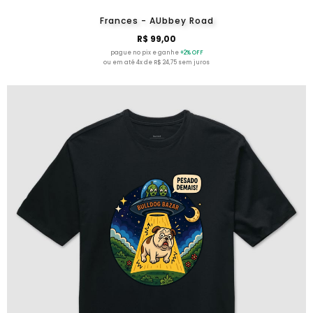
Frances - AUbbey Road
R$ 99,00
pague no pix e ganhe
+2% OFF
ou em até 4x de R$ 24,75 sem juros