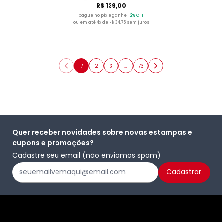
R$ 139,00
pague no pix e ganhe
+2% OFF
ou em até 4x de R$ 34,75 sem juros
1
2
3
…
73
Quer receber novidades sobre novas estampas e
cupons e promoções?
Cadastre seu email (não enviamos spam)