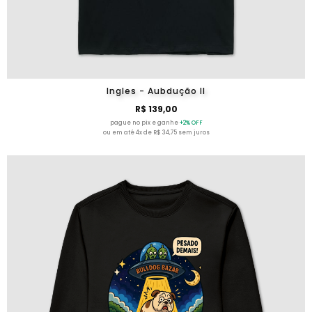
Ingles - Aubdução II
R$ 139,00
pague no pix e ganhe
+2% OFF
ou em até 4x de R$ 34,75 sem juros