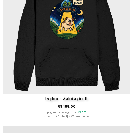
Ingles - Aubdução II
R$ 189,00
pague no pix e ganhe
+2% OFF
ou em até 4x de R$ 47,25 sem juros