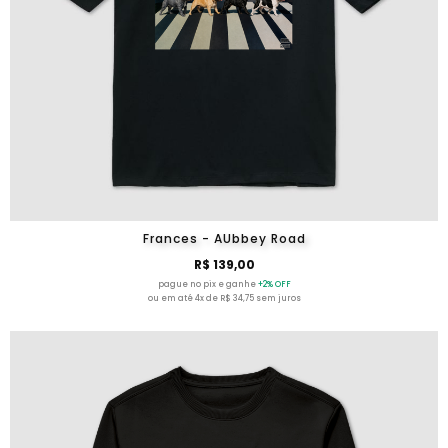
Frances - AUbbey Road
R$ 139,00
pague no pix e ganhe
+2% OFF
ou em até 4x de R$ 34,75 sem juros