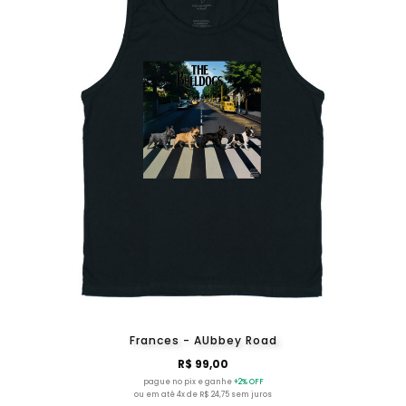
Frances - AUbbey Road
R$ 99,00
pague no pix e ganhe
+2% OFF
ou em até 4x de R$ 24,75 sem juros