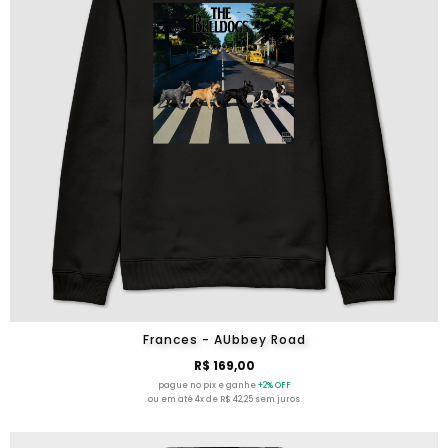
Frances - AUbbey Road
R$ 169,00
pague no pix e ganhe
+2% OFF
ou em até 4x de R$ 42,25 sem juros