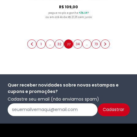
R$ 109,00
pague no pix e ganhe
+2% OFF
ou em até 4x de R$ 27,25 sem juros
1
…
32
33
34
…
73
Quer receber novidades sobre novas estampas e
cupons e promoções?
Cadastre seu email (não enviamos spam)