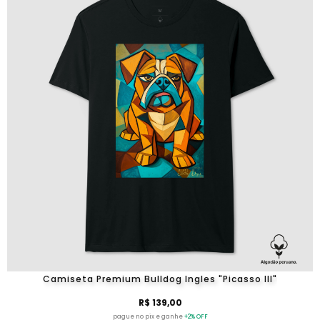
Camiseta Premium Bulldog Ingles "Picasso III"
R$ 139,00
pague no pix e ganhe
+2% OFF