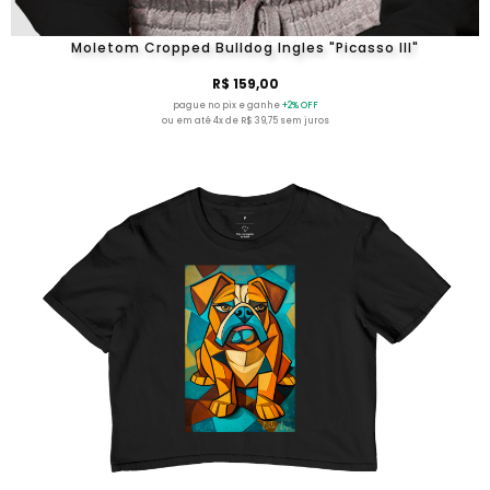
Moletom Cropped Bulldog Ingles "Picasso III"
R$ 159,00
pague no pix e ganhe
+2% OFF
ou em até 4x de R$ 39,75 sem juros