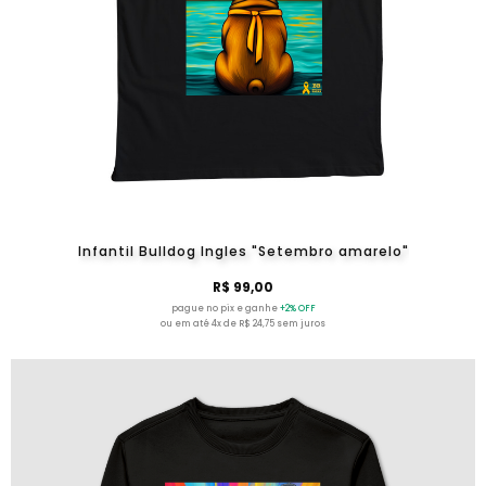
Infantil Bulldog Ingles "Setembro amarelo"
R$ 99,00
pague no pix e ganhe
+2% OFF
ou em até 4x de R$ 24,75 sem juros