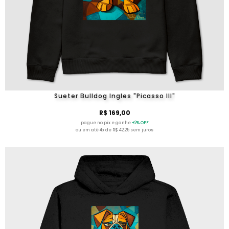
Sueter Bulldog Ingles "Picasso III"
R$ 169,00
pague no pix e ganhe
+2% OFF
ou em até 4x de R$ 42,25 sem juros