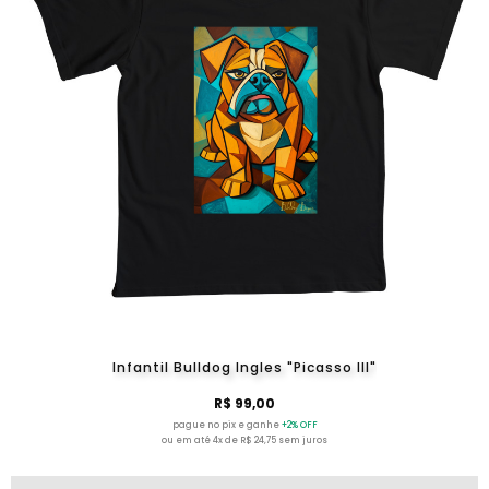
Infantil Bulldog Ingles "Picasso III"
R$ 99,00
pague no pix e ganhe
+2% OFF
ou em até 4x de R$ 24,75 sem juros