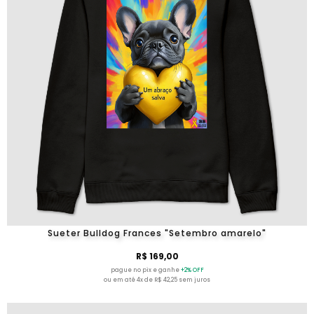
Sueter Bulldog Frances "Setembro amarelo"
R$ 169,00
pague no pix e ganhe
+2% OFF
ou em até 4x de R$ 42,25 sem juros