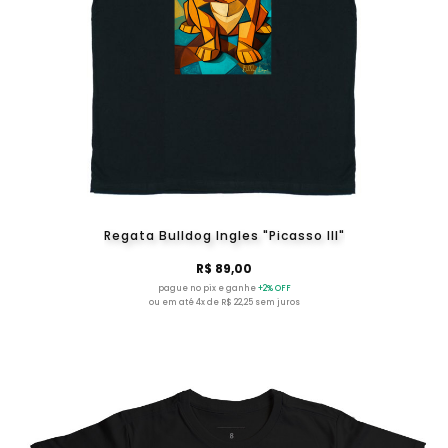
Regata Bulldog Ingles "Picasso III"
R$ 89,00
pague no pix e ganhe
+2% OFF
ou em até 4x de R$ 22,25 sem juros