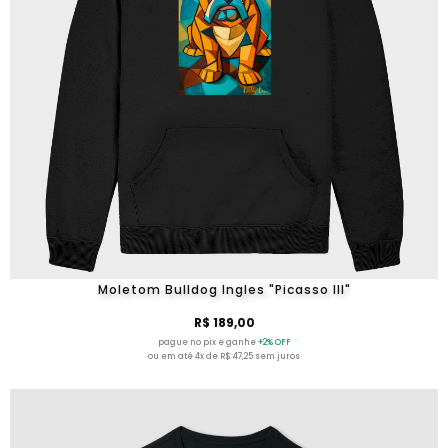
Moletom Bulldog Ingles "Picasso III"
R$ 189,00
pague no pix e ganhe
+2% OFF
ou em até 4x de R$ 47,25 sem juros